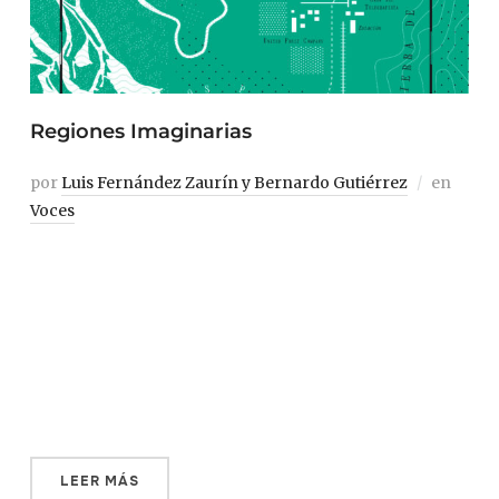
Regiones Imaginarias
por
Luis Fernández Zaurín y Bernardo Gutiérrez
en
Voces
Abdulrazak Gurnah recrea la ciudad imaginaria de Kawa
en Paraíso como «una estación de correos erigida por
los alemanes a lo largo de la línea de ferrocarril de
Tanganica» en algún lugar del interior de Tanzania. En
la novela del escritor africano y Nobel de Literatura,
Kawa se convirtió en […]
LEER MÁS