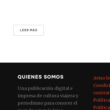
bastante exacta—: «La Tierra del Quizás».
Para el forastero británico, lo que […]
LEER MÁS
QUIENES SOMOS
Aviso l
Condici
Una publicación digital e
contrat
impresa de cultura viajera y
Polític
periodismo para conocer el
Polític