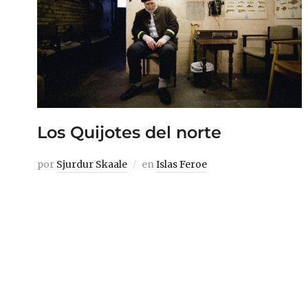
Los Quijotes del norte
por
Sjurdur Skaale
en
Islas Feroe
Durante la Segunda Guerra Mundial, las
Islas Feroe fueron ocupadas por el Reino
Unido. En una carta, un soldado escocés le
puso a nuestras islas un nombre que nos
ha perseguido desde entonces —
probablemente porque la descripción era