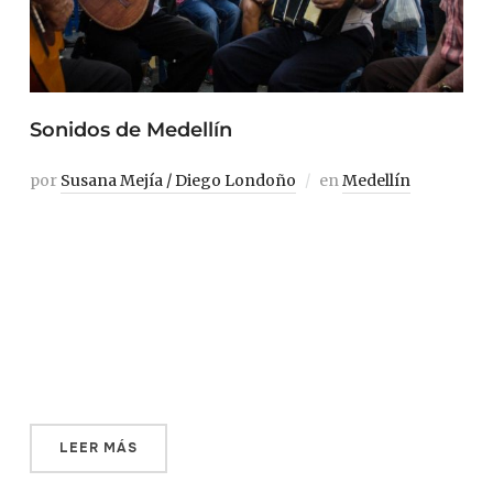
Sonidos de Medellín
por
Susana Mejía / Diego Londoño
en
Medellín
Medellín es la mejor palabra para iniciar una narración
que tiene claros y oscuros, caos y tranquilidad, amor y
odio y todo un contexto de filme de terror o por el
contrario, de hermosas utopías. Medellín es una palabra
difícil de pronunciar acá y allá. Una palabra que se hizo
[…]
LEER MÁS