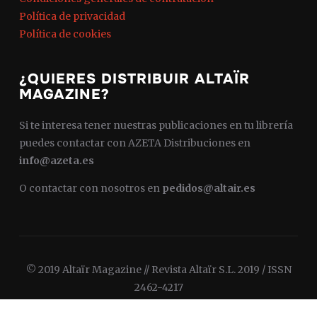
Política de privacidad
Política de cookies
¿QUIERES DISTRIBUIR ALTAÏR
MAGAZINE?
Si te interesa tener nuestras publicaciones en tu librería
puedes contactar con AZETA Distribuciones en
info@azeta.es
O contactar con nosotros en
pedidos@altair.es
© 2019 Altaïr Magazine // Revista Altaïr S.L. 2019 / ISSN
2462-4217
Diseñado por
WPZOOM