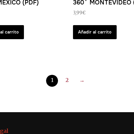
MÉXICO (PDF)
360˚ MONTEVIDEO 
3,99
€
al carrito
Añadir al carrito
1
2
→
egal