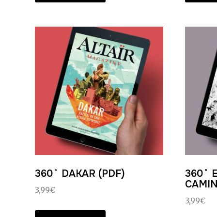
360˚ DAKAR (PDF)
360˚ 
CAMIN
3,99
€
3,99
€