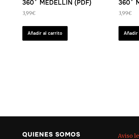
360˚ MEDELLÍN (PDF)
360˚ 
3,99
€
3,99
€
Añadir al carrito
Añadir 
QUIENES SOMOS
Aviso l