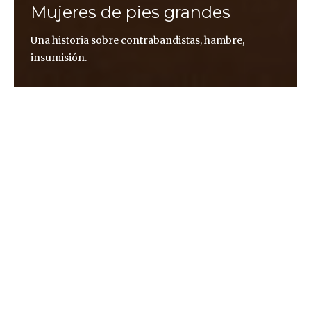
Mujeres de pies grandes
Una historia sobre contrabandistas, hambre,
insumisión.
María José Carmona
Era España más España y el hambre más
hambruna. Era el mundo cuatro calles en un hueso
de aceituna. Del Peñón los suvenires para el gozo y
el disfrute, de manos de arrieros y de reinas del
matute. (Canción «Reinas del Matute», Las Migas)
Los pies de Gertrudis no eran de este mundo.
Semejante tamaño solo podía responder a un
milagro o algún suceso sobrenatural. Quién si no
iba a creerse que aquella mujer tan callada y de ojos