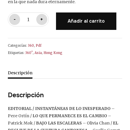
en la que nada dura eternamente.
360˚ HONG
-
+
Añadir al carrito
KONG
(PDF)
cantidad
Categorías:
360
,
Pdf
Etiquetas:
360˚
,
Asia
,
Hong Kong
Descripción
Descripción
EDITORIAL /
INSTANTÁNEAS DE LO INESPERADO
–
Pere Ortín /
LO QUE PERMANECE ES EL CAMBIO
–
Patrick Mok /
BAJO LAS ESCALERAS
– Olivia Chan /
EL