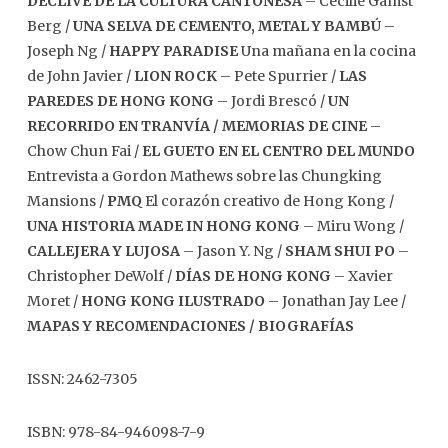
DECLIVE DE LA CULTURA CANTONESA
– Cecilie Gamst
Berg /
UNA SELVA DE CEMENTO, METAL Y BAMBÚ
–
Joseph Ng /
HAPPY PARADISE
Una mañana en la cocina
de John Javier /
LION ROCK
– Pete Spurrier /
LAS
PAREDES DE HONG KONG
– Jordi Brescó /
UN
RECORRIDO EN TRANVÍA /
MEMORIAS DE CINE
–
Chow Chun Fai /
EL GUETO EN EL CENTRO DEL MUNDO
Entrevista a Gordon Mathews sobre las Chungking
Mansions /
PMQ
El corazón creativo de Hong Kong /
UNA HISTORIA MADE IN HONG KONG
– Miru Wong /
CALLEJERA Y LUJOSA
– Jason Y. Ng /
SHAM SHUI PO
–
Christopher DeWolf /
DÍAS DE HONG KONG
– Xavier
Moret /
HONG KONG ILUSTRADO
– Jonathan Jay Lee /
MAPAS Y RECOMENDACIONES /
BIOGRAFÍAS
ISSN: 2462-7305
ISBN: 978-84-946098-7-9