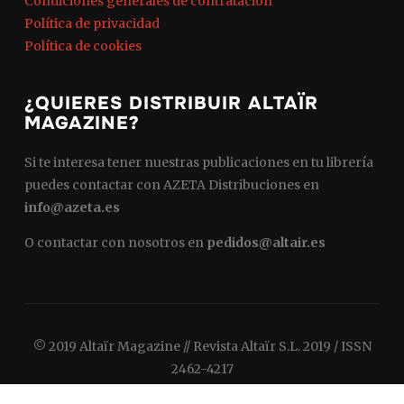
Condiciones generales de contratación
Política de privacidad
Política de cookies
¿QUIERES DISTRIBUIR ALTAÏR
MAGAZINE?
Si te interesa tener nuestras publicaciones en tu librería
puedes contactar con AZETA Distribuciones en
info@azeta.es
O contactar con nosotros en
pedidos@altair.es
© 2019 Altaïr Magazine // Revista Altaïr S.L. 2019 / ISSN
2462-4217
Diseñado por
WPZOOM