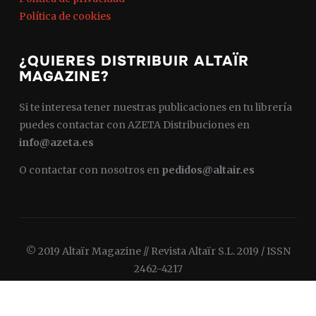
Política de cookies
¿QUIERES DISTRIBUIR ALTAÏR
MAGAZINE?
Si te interesa tener nuestras publicaciones en tu librería
puedes contactar con AZETA Distribuciones en
info@azeta.es
O contactar con nosotros en
pedidos@altair.es
© 2019 Altaïr Magazine // Revista Altaïr S.L. 2019 / ISSN
2462-4217
Diseñado por
WPZOOM