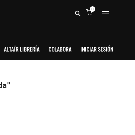
0
ALTERNAR BA
ALTAÏR LIBRERÍA
COLABORA
INICIAR SESIÓN
da"