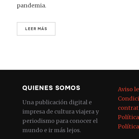
pandemia.
LEER MÁS
QUIENES SOMOS
Aviso l
Condici
Una publicación digital e
contrat
impresa de cultura viajera y
Polític
periodismo para conocer el
Polític
mundo e ir más lejos.