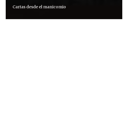
Cartas desde el manicomio
Dario Džamonja
Hace poco, el dramaturgo Safet Plakalo me
contaba que Azra Hodžić, su vecina de cuatro años,
le había preguntado a su padre:
—Papá, ¿es verdad que han matado a Švrakino Selo
(barrio de Sarajevo)?
—No es verdad, hija. Ha muerto bastante gente,
pero no lo han matado. ¿Por qué preguntas?
—Yo sé a quién han matado.