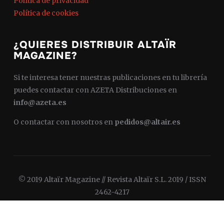
Política de privacidad
Política de cookies
¿QUIERES DISTRIBUIR ALTAÏR
MAGAZINE?
Si te interesa tener nuestras publicaciones en tu librería
puedes contactar con AZETA Distribuciones en
info@azeta.es
O contactar con nosotros en
pedidos@altair.es
© 2019 Altaïr Magazine // Revista Altaïr S.L. 2019 / ISSN
2462-4217
Diseñado por
WPZOOM