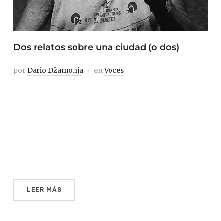
Dos relatos sobre una ciudad (o dos)
por
Dario Džamonja
en
Voces
Hace poco, el dramaturgo Safet Plakalo me contaba que
Azra Hodžić, su vecina de cuatro años, le había
preguntado a su padre: —Papá, ¿es verdad que han
matado a Švrakino Selo (barrio de Sarajevo)? —No es
verdad, hija. Ha muerto bastante gente, pero no lo han
matado. ¿Por qué preguntas? […]
LEER MÁS