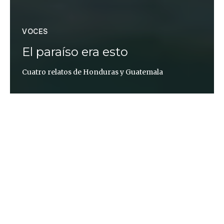
VOCES
El paraíso era esto
Cuatro relatos de Honduras y Guatemala
Berta Jiménez Luesma
La Ceiba
Árbol de Ceiba
Tu raíz / es mano hundida / en el húmedo y oscuro /
corazón de la tierra.