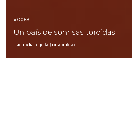
VOCES
Un país de sonrisas torcidas
Tailandia bajo la Junta militar
Ana Salvá
En una tira cómica de Stephff, conocido dibujante
del periódico tailandés
The Nation
, aparece la
iconografía de la plaza china de Tiananmen
adaptada a Tailandia: el hombre parado frente a un
tanque, y un soldado que grita sonriente desde la
escotilla: «¡No toleramos la infelicidad!». En otra de
sus imágenes, se ve al general Prayuth dando un