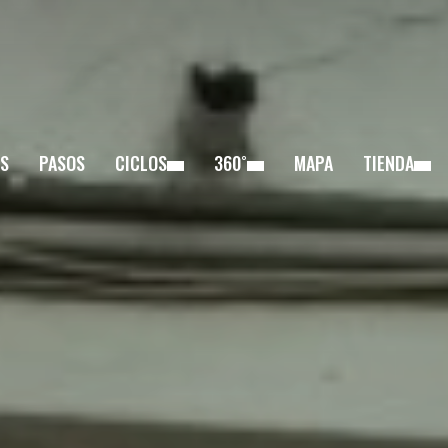
S
PASOS
CICLOS
360˚
MAPA
TIENDA