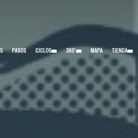
S
PASOS
CICLOS
360˚
MAPA
TIENDA