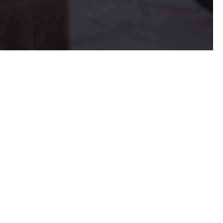
nas. Para desenmascarar la
para contarla y apreciarla
etas, dispuestos a dejarnos
 Atzeni. Y como diligentes
ar por el benévolo sol que
ciosa tarde— esta ciudad
llas El reloj marca las diez,
na, en la parte baja de la