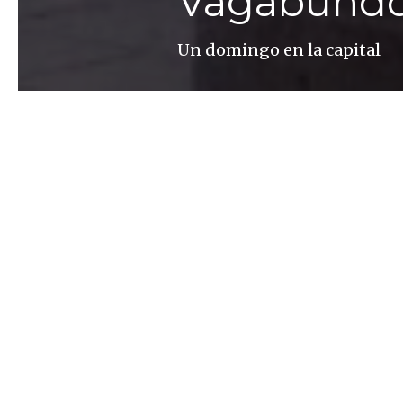
Vagabundos
Un domingo en la capital
Enrico Lixia
Al igual que otra ciudad de 
convicción según la cual por 
mejor, nos lanzamos a un va
capturar por la «ciudad blan
viajeros o flâneurs cualquie
de enero a diciembre tiñe d
nacida entre dos lagunas y a
empieza el viaje. Nos encontr