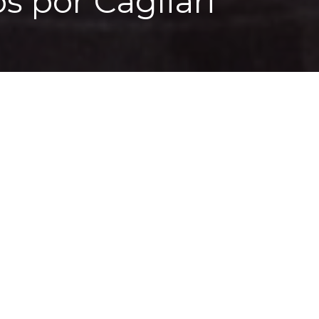
 por Cagliari
no poca fama, Cagliari se extiende sobre siete coli
su morfología es una ciudad hostil a los ciclistas, 
gabundeo urbano sobre el sillín de nuestras bicicl
ca», como amaba definirla el escritor sardo Sergio
ra, con los ojos bien abiertos, nos hemos dejado gui
e sal —en la mañana— y de naranja y rosa —en la o
brazada por un mar infinito. Desayuno tras las mura
amos frente a la escalinata de la iglesia de Sant’An