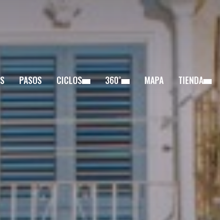
S
PASOS
CICLOS
360˚
MAPA
TIENDA