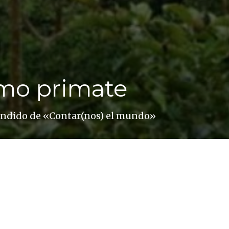
mo primate
andido de «Contar(nos) el mundo»
e Pere Ortín y Jordi Brescó con lo gorilas del Par