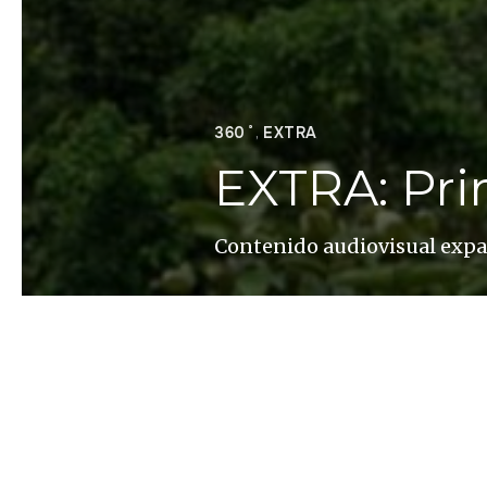
360˚
,
EXTRA
EXTRA: Pri
Contenido audiovisual exp
Altaïr Magazine
El vídeo del encuentro d