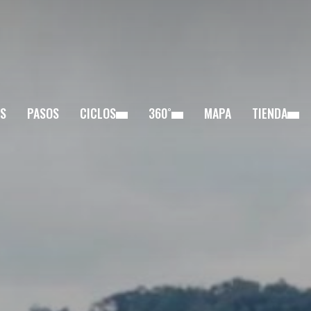
S
PASOS
CICLOS
360˚
MAPA
TIENDA