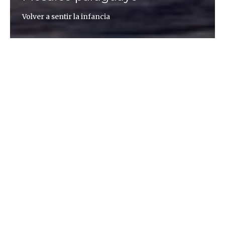
Volver a sentir la infancia
Cristian David López
El regreso a casa Ulises estuvo fuera de Ítaca veinte
años. Yo me fui de Paraguay cuando tenía veinte
años. Seis años después vuelvo a verlo, vuelvo a
sentir su aire tropical, los recuerdos de mi infancia
se vuelven a activar en mi memoria como por arte
de magia. Mi ciudad no ha cambiado nada. Parece
ser que me ha esperado tal como yo la dejé, para
que no la confundiera con otra. Las mismas calles
con baches, siempre el mismo caño roto por donde
sale agua a borbotones, el mismo mango que en
pleno agosto florece en una esquina. Eso sí, las