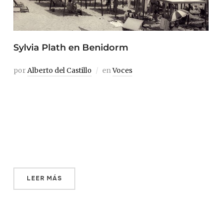
Sylvia Plath en Benidorm
por
Alberto del Castillo
en
Voces
La luna de miel de Sylvia Plath y de Ted Hughes discurrió
por lo que se podría denominar como «la estricta
normalidad turística de la época» hasta su tercera y
última etapa. El viaje empezó en París, pasó por Madrid y
terminó en Benidorm. Decimos que este fin de viaje […]
LEER MÁS