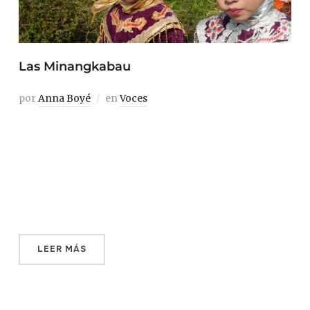
Las Minangkabau
por
Anna Boyé
en
Voces
Hay un lugar en el mundo donde las mujeres heredan la
tierra. Un lugar en el que la casa y los bienes de la familia
pasan de madres a hijas y donde el linaje lo transmiten
las mujeres. Un lugar donde el consenso es la base de la
sociedad y […]
LEER MÁS