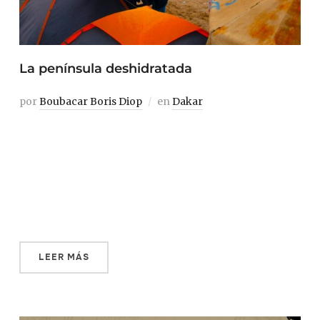
La península deshidratada
por
Boubacar Boris Diop
en
Dakar
Yaoundé, capital sin agua donde llueve sin cesar… Este es
el rabioso título del último texto del novelista camerunés
Mongo Beti. Yo podría decir casi lo mismo de Dakar, mi
península natal, rodeada por las olas del Atlántico pero
cada día un poco más torturada por la sed, y en […]
LEER MÁS