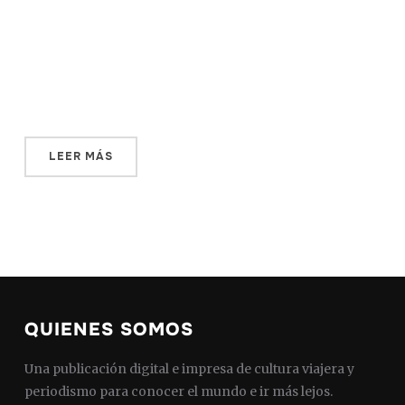
texto, no sabía por dónde empezar. Entre las
decapitaciones horriblemente puestas en escena por el
Estado Islámico, las sórdidas violencias de África Central,
el secuestro de las 219 muchachas de Chibok por parte
de Boko Haram o la tragedia de Charlie Hebdo, […]
LEER MÁS
QUIENES SOMOS
Una publicación digital e impresa de cultura viajera y
periodismo para conocer el mundo e ir más lejos.