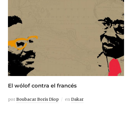
El wólof contra el francés
por
Boubacar Boris Diop
en
Dakar
Uno era musulmán muridí, wolof y anticolonialista. El
otro, católico, serer y francófilo. Coetáneos y, durante la
mayor parte de sus vidas, enfrentados en su ideología.