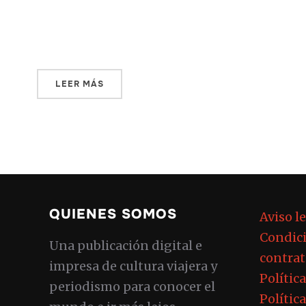
asegúrate de que consigues a uno vestido
con […]
LEER MÁS
QUIENES SOMOS
Aviso l
Condici
Una publicación digital e
contrat
impresa de cultura viajera y
Polític
periodismo para conocer el
Polític