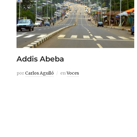
Addis Abeba
por
Carlos Agulló
en
Voces
«Nunca pongas la imagen de un africano
de clase media en la portada de tu libro, ni
dentro, a no ser que haya ganado un
Premio Nobel. Un AK-47, costillas
prominentes, pechos desnudos: utiliza
éstas. Si tienes que incluir a un africano,