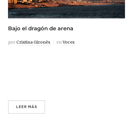
Bajo el dragón de arena
por
Cristina Gironès
en
Voces
Desde que crucé el océano sabía que Iquique sería para
mí un destino especial. La última vez que había visto a mi
abuelo nos habíamos pasado la tarde en el despacho
entre cartas y fotos, hablando sobre ese familiar que se
había marchado a Chile a hacer fortuna. Lo que […]
LEER MÁS