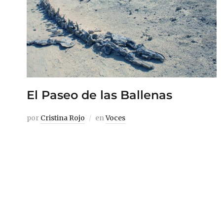
El Paseo de las Ballenas
por
Cristina Rojo
en
Voces
Intenta imaginar las saturadas calles de
una ciudad con veinte millones de
habitantes. El continuo pitido de coches y
taxis, la aceleración brusca de camiones y
motocicletas. Intenta añadir también el
sonido de animales a esta memoria