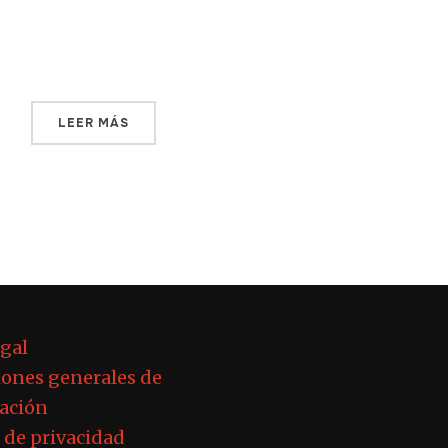
arena cualquiera, y que el suelo del
desierto donde se […]
LEER MÁS
egal
ones generales de
ación
a de privacidad