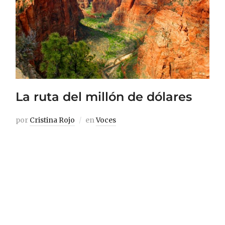
La ruta del millón de dólares
por
Cristina Rojo
en
Voces
Nuestros primeros pasos sobre la tierra
crujieron. Cada uno de nuestros
movimientos estaba amortiguado por una
cambiante capa de vida que, a los ojos, no
parecía más que arena. Sin embargo,
nuestro peso nos decía que esta no era una