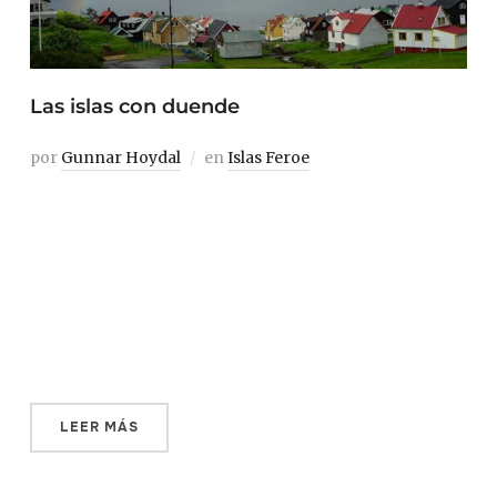
Las islas con duende
por
Gunnar Hoydal
en
Islas Feroe
Mi padre, que era escritor y poeta, se puso en una
ocasión a traducir a García Lorca al feroés. Habíamos
estado viviendo en Ecuador durante el tiempo en que fue
destinado allí, en calidad de especialista en industria
pesquera, por parte de la FAO, la organización de la ONU
dedicada […]
LEER MÁS