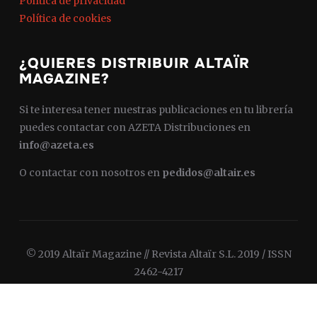
Política de privacidad
Política de cookies
¿QUIERES DISTRIBUIR ALTAÏR
MAGAZINE?
Si te interesa tener nuestras publicaciones en tu librería
puedes contactar con AZETA Distribuciones en
info@azeta.es
O contactar con nosotros en
pedidos@altair.es
© 2019 Altaïr Magazine // Revista Altaïr S.L. 2019 / ISSN
2462-4217
Diseñado por
WPZOOM