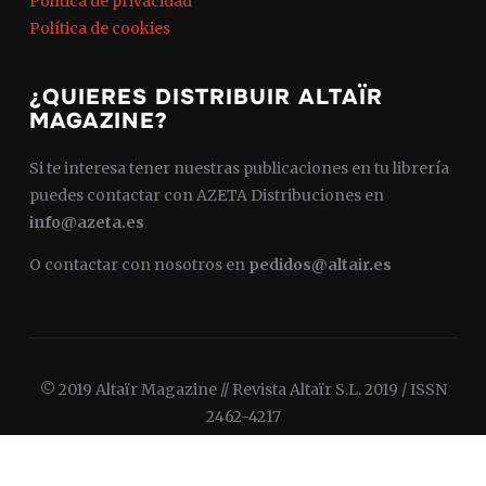
Política de privacidad
Política de cookies
¿QUIERES DISTRIBUIR ALTAÏR
MAGAZINE?
Si te interesa tener nuestras publicaciones en tu librería
puedes contactar con AZETA Distribuciones en
info@azeta.es
O contactar con nosotros en
pedidos@altair.es
© 2019 Altaïr Magazine // Revista Altaïr S.L. 2019 / ISSN
2462-4217
Diseñado por
WPZOOM