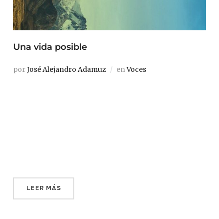
Una vida posible
por
José Alejandro Adamuz
en
Voces
Solo podía usar mapas imaginarios o sus recuerdos de
los mapas reales, pero eso era suficiente. John Cheever 1
Ollas, sartenes, platos, cubiertos, vasos; mantas, toallas,
edredones; lámparas, cuadros y un par de espejos; ropa
de invierno y de verano, de fiesta o de andar por casa un
día […]
LEER MÁS