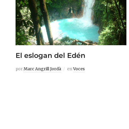
El eslogan del Edén
por
Marc Angrill Jordà
en
Voces
En colaboración con el ciclo «Viaje al
centro de América» En el aeropuerto de
Miami los nervios se disparan. Hay una
pelea tras otra: los viajeros contra las
máquinas que sustituyen al mostrador de
facturación de toda la vida. Es un