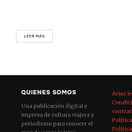
reemplazo totalmente ineficiente ya que,
de todas formas, hay […]
LEER MÁS
QUIENES SOMOS
Aviso l
Condici
Una publicación digital e
contrat
impresa de cultura viajera y
Polític
periodismo para conocer el
Polític