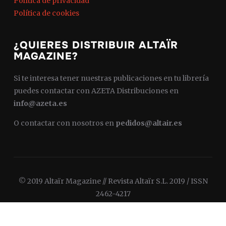
Política de privacidad
Política de cookies
¿QUIERES DISTRIBUIR ALTAÏR
MAGAZINE?
Si te interesa tener nuestras publicaciones en tu librería
puedes contactar con AZETA Distribuciones en
info@azeta.es
O contactar con nosotros en
pedidos@altair.es
© 2019 Altaïr Magazine // Revista Altaïr S.L. 2019 / ISSN
2462-4217
Diseñado por
WPZOOM