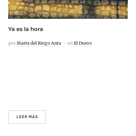
Ya es la hora
por
Marta del Riego Anta
en
El Duero
La campiña del noroeste español es el escenario de este
cuento de ficción que transcurre por las conversaciones
—ásperas y directas, pero también cercanas— entre una
chica que vuelve a su pueblo y algunos de esos
habitantes que nunca abandonaron su lugar a orillas del
río. Parece abandonada, la finca. […]
LEER MÁS