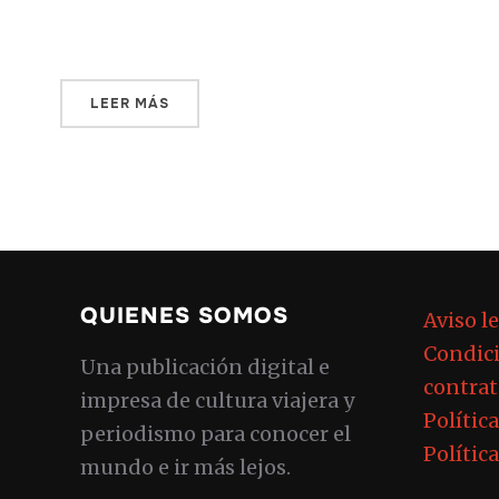
ha marcado en las últimas décadas.
LEER MÁS
QUIENES SOMOS
Aviso l
Condici
Una publicación digital e
contrat
impresa de cultura viajera y
Polític
periodismo para conocer el
Polític
mundo e ir más lejos.