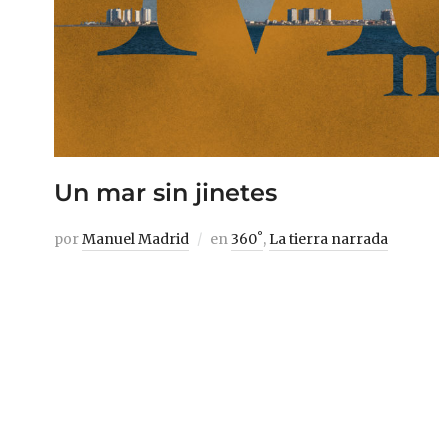
Un mar sin jinetes
por
Manuel Madrid
en
360˚
,
La tierra narrada
El Mar Menor, la albufera de agua salada
del Mediterráneo que se encuentra en la
región de Murcia, esconde, bajo el declive
ambiental de su presente, una rica historia
que pasa desde la riqueza de la antigüedad
hasta el desarrollismo inmobiliario que la