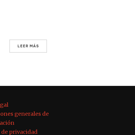
sacar su grabadora para trasladarnos al
corazón de Lahore a través de los oídos.
[…]
LEER MÁS
egal
ones generales de
ación
a de privacidad