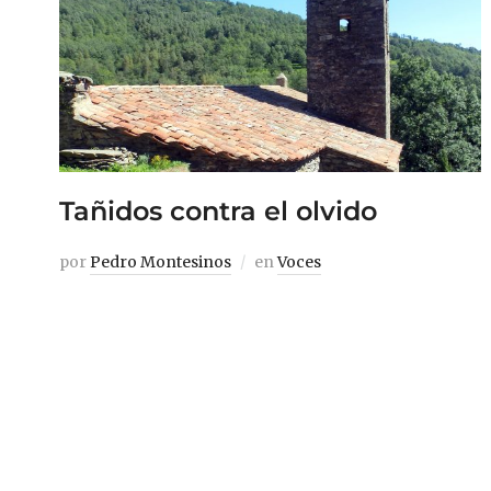
Tañidos contra el olvido
por
Pedro Montesinos
en
Voces
Bronce, memoria y esperanza a los pies del
Costabona El día se presentaba propicio.
Pero desde que me levanté, incluso
después de desayunar, el run run en el
estómago propio de las horas previas a un
momento en el que tienes depositadas