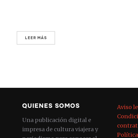
muchas expectativas se iba acrecentando.
Todo estaba perfectamente […]
LEER MÁS
QUIENES SOMOS
Aviso l
Condici
Una publicación digital e
contrat
impresa de cultura viajera y
Polític