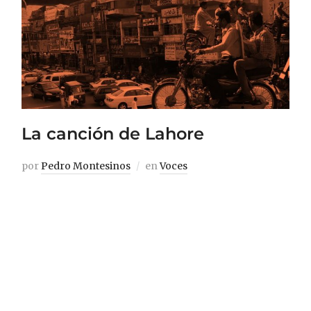
La canción de Lahore
por
Pedro Montesinos
en
Voces
El experto en sonido Pedro Montesinos
encontró en la segunda ciudad más
poblada de Pakistán una mezcla única de
rumores, rugidos, pitidos, chirridos,
petardeos, traqueteos, entonaciones,
gritos y reclamos. De modo que decidió