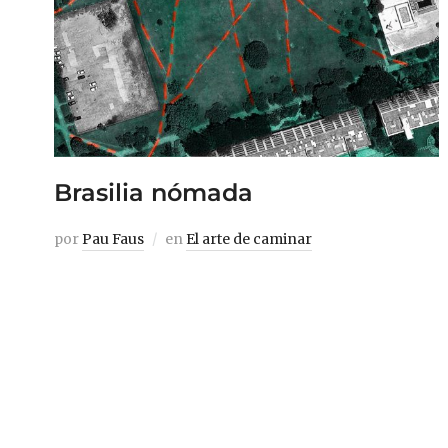
Brasilia nómada
por
Pau Faus
en
El arte de caminar
La moderna capital de Brasil fue fruto de
un diseño utópico en el que los arquitectos
Costa y Niemeyer hicieron bandera del
espacio abierto y la movilidad fluida. Pero
¿qué pasa con la gente sin coche en una
ciudad que nunca se pensó para caminar?