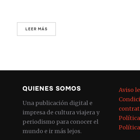
«Vagabundo y errante serás en […]
LEER MÁS
QUIENES SOMOS
Aviso l
Condici
Una publicación digital e
contrat
impresa de cultura viajera y
Polític
periodismo para conocer el
Polític
mundo e ir más lejos.