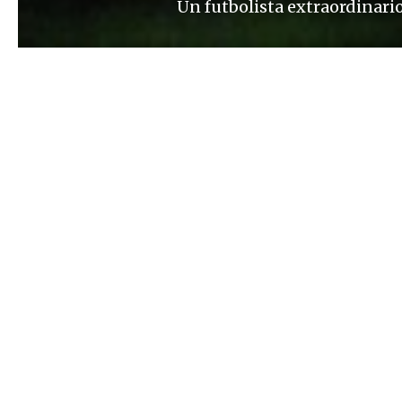
Un futbolista extraordinari
Jordi Brescó
Jens Martin Knudsen era un 
encajadas por su selección 
europeos. Fue una figura cla
mejor de todos está aún por 