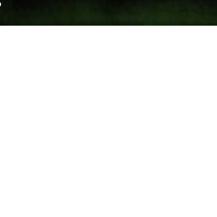
o
jugador fuera de lo ordinario. Le tocó intentar mi
nacional durante 20 años, vistiendo un gorro de la
ve en el desarrollo del fútbol feroés, que vive su
llegar.