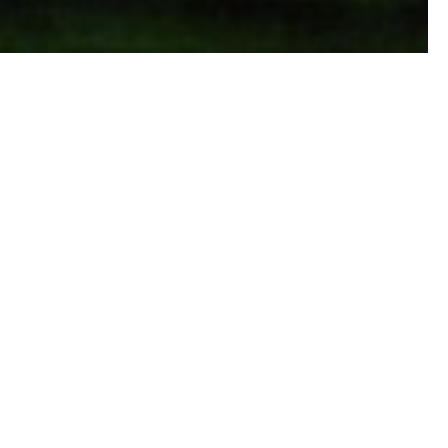
nimizar las goleadas
na por los mejores estadios
 mejor momento. Aunque el