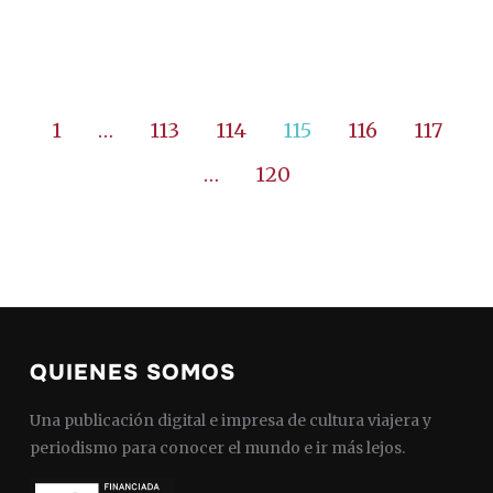
1
…
113
114
115
116
117
…
120
QUIENES SOMOS
Una publicación digital e impresa de cultura viajera y
periodismo para conocer el mundo e ir más lejos.