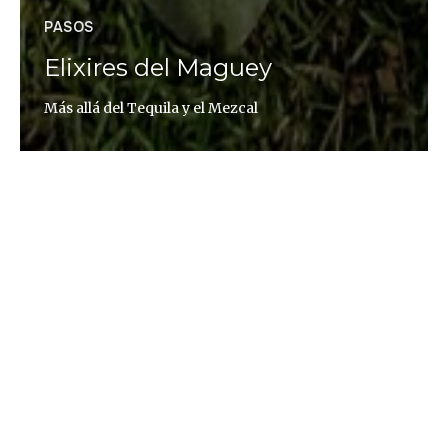
PASOS
Elixires del Maguey
Más allá del Tequila y el Mezcal
Eva Membrilla
El maguey es una suculenta conocida
popularmente como la planta de las mil maravillas,
es una planta generosa que ofrece alimento,
bebida, medicina, material de combustión, fibras
naturales para elaborar textiles, sogas y recipientes
útiles para el campesino en sus labores del campo.
Todo se aprovecha y todo se transforma. Los
pueblos originarios de América y el maguey —