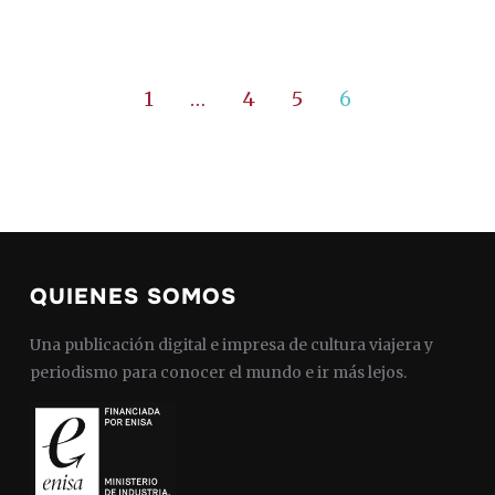
1
…
4
5
6
QUIENES SOMOS
Una publicación digital e impresa de cultura viajera y
periodismo para conocer el mundo e ir más lejos.