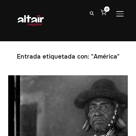
0
ALTER
Entrada etiquetada con: "América"