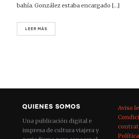
bahía. González estaba encargado […]
LEER MÁS
QUIENES SOMOS
Aviso l
Condici
Una publicación digital e
contrat
impresa de cultura viajera y
Polític