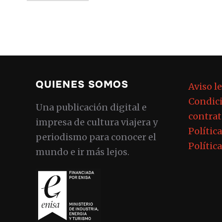
QUIENES SOMOS
Aviso l
Condici
Una publicación digital e
contrat
impresa de cultura viajera y
Polític
periodismo para conocer el
Polític
mundo e ir más lejos.