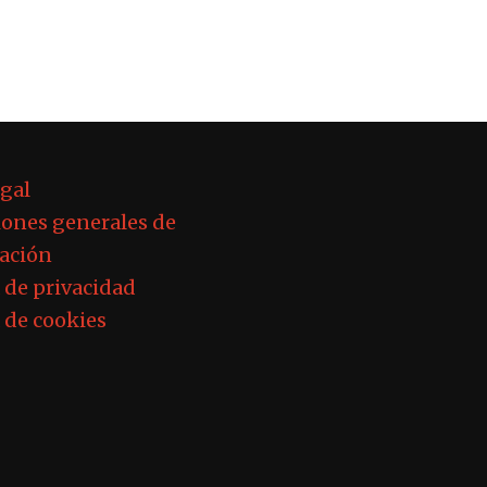
egal
ones generales de
ación
a de privacidad
a de cookies