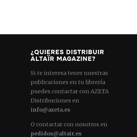
¿QUIERES DISTRIBUIR
ALTAÏR MAGAZINE?
Si te interesa tener nuestras
publicaciones en tu librería
puedes contactar con AZETA
Distribuciones en
info@azeta.es
O contactar con nosotros en
pedidos@altair.es