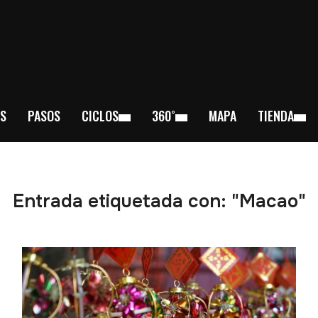
S
PASOS
CICLOS
360˚
MAPA
TIENDA
Entrada etiquetada con: "Macao"