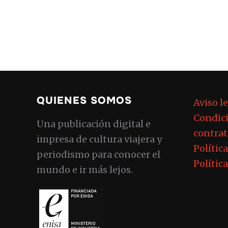
QUIENES SOMOS
Aviso l
Condici
Una publicación digital e
contrat
impresa de cultura viajera y
Polític
periodismo para conocer el
Polític
mundo e ir más lejos.