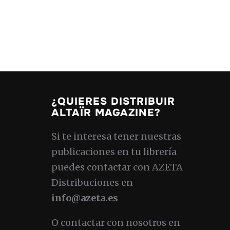
¿QUIERES DISTRIBUIR
ALTAÏR MAGAZINE?
Si te interesa tener nuestras
publicaciones en tu librería
puedes contactar con AZETA
Distribuciones en
info@azeta.es
O contactar con nosotros en