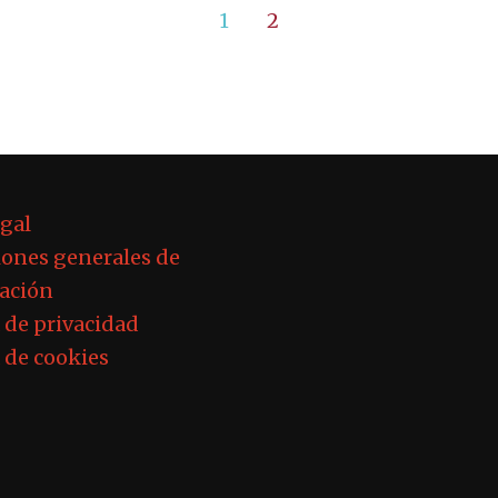
1
2
egal
ones generales de
ación
a de privacidad
a de cookies