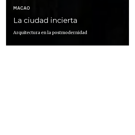
MACAO
La ciudad incierta
Arquitectura en la postmodernidad
Tiago Saldanha Quadros
Macao alberga 4 de los 5 casinos más grandes del
mundo. Un bosque de metal, edificios de un mundo
paralelo que fascinan al arquitecto portugués
Tiago Saldanha Quadros y han sido objeto de su
trabajo desde que reside y enseña en la ciudad
oriental. ¿Qué significa el crecimiento urbano
desaforado que asociamos con las grandes
capitales económicas de Asia? ¿Qué mensaje