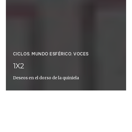
CICLOS
,
MUNDO ESFÉRICO
,
VOCES
1X2
Deseos en el dorso de la quiniela
Sergio Vázquez Jodar
La quiniela me forzó a entrar en el bar ‘1X2’ y la
quiniela me expulsó. Hace muchos años, cuando