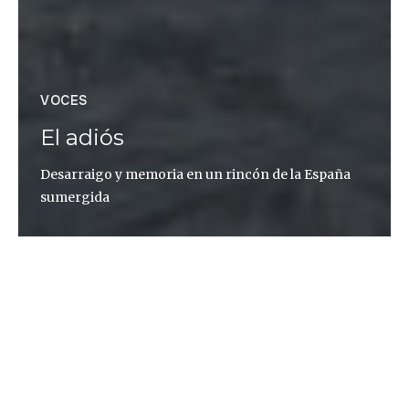
VOCES
El adiós
Desarraigo y memoria en un rincón de la España
sumergida
Virginia Mendoza
No existe una fecha. Puede que fuera el anuncio del
Ministe
rio de Obras Públicas del aprovechamiento
del Ebro a su paso
por las provincias de Zaragoza,
Huesca, Lérida y Tarrago
na. O la industrialización