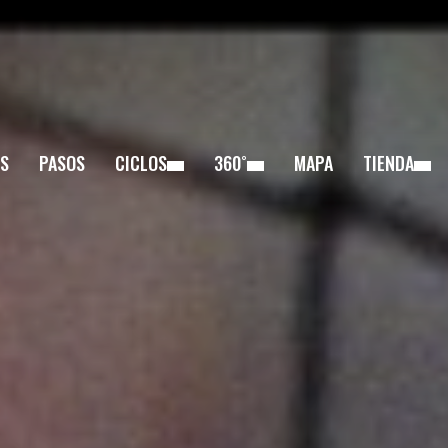
S
PASOS
CICLOS
360˚
MAPA
TIENDA