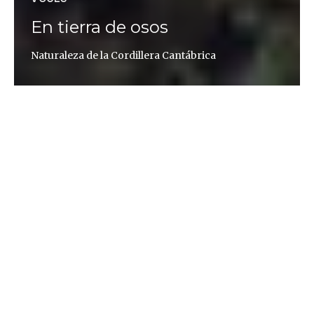
En tierra de osos
Naturaleza de la Cordillera Cantábrica
Andoni Canela
Siempre me han atraído las montañas; allí donde
coinciden todas las cumbres y las fronteras
desaparecen. Allí donde se reúnen valles y ríos. Y
también allí donde bosques frondosos cubren la
tierra y albergan una gran b
iodiversidad animal y
vegetal
. En el caso de la Cordillera Cantábrica, estas
montañas son además el hábitat del oso pardo, el
lobo y otras joyas de la fauna ibérica como el
urogallo, hoy en peligro crítico de extinción.