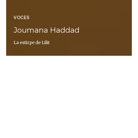
VOCES
Joumana Haddad
La estirpe de Lilit
Emilio Sánchez Mediavilla
«Soy lo que me dijeron que no pensara, que no
dijera, no soñara, no me atreviera. Soy lo que me
dijeron que no fuera». Así se describe Joumana
Haddad en
Yo maté a Sherezade
. Como mujer, como
árabe, como poeta, como periodista, como
escritora, como traductora, como editora, su actitud
ha sido siempre la desobediencia. La fórmula ha