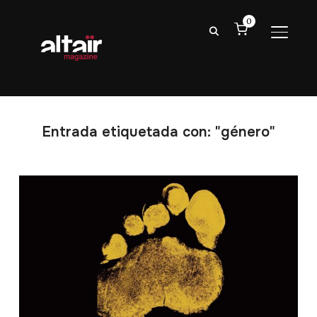
0
ALTER
Entrada etiquetada con: "género"