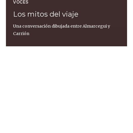
VOCES
Los mitos del viaje
Una conversación dibujada entre Almarcegui y
Carrión
Pedro Strukelj
El pasado 23 de Enero, la escritora Patricia
Almarcegui presentó en la
librería Altaïr
su nuevo
libro,
Los mitos del viaje
(Fórcola Ediciones). En el
acto la acompañó el también escritor Jorge
Carrión, y juntos debatieron sobre la evolución del
viaje y su narración. Entre el público asistente, el
dibujante Pedro Strukelj recogió todo ese
intercambio de ideas y lo plasmó en su libreta. Este