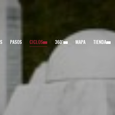
S
PASOS
CICLOS
360˚
MAPA
TIENDA