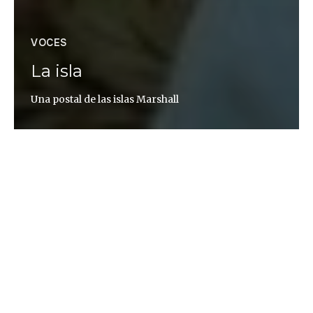
VOCES
La isla
Una postal de las islas Marshall
Martín Caparrós
«Postales» es la nueva serie de artículos de Martín
Caparrós en Altaïr Magazine, repasando
fotografías que ha tomado en sus viajes como
reportero. Un punto de partida para escribir con
libertad y hacer periodismo que reflexiona contra
el público, con honestidad y hondura.