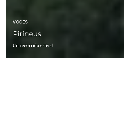
VOCES
Pirineus
Un recorrido estival
Berta Jiménez Luesma / Paty Godoy
Vielha tiene algo diferente. Parece que las casas, su
peso, la gravedad, han ido hundiendo poco a poco
el terreno, tallándolo minuciosamente hasta
convertirlo en un valle. De piedra gris, cada
vivienda parece un fragmento de alguna de las
rocas imposibles que sobresalen en la cumbre de