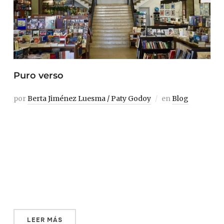
Puro verso
por
Berta Jiménez Luesma / Paty Godoy
en
Blog
Estamos en la Ciudad Vieja. A nuestras espaldas dejamos
el Palacio Salvo y su misticismo. Atravesamos la Puerta
de la Ciudadela. Elevando la vista, ese edificio que, de tan
feo, es bello. Su estilo años 70 choca con el art déco de
Palanti. Decenas y decenas de grises cajas de aire
acondicionado […]
LEER MÁS