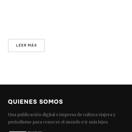
tallándolo minuciosamente hasta convertirlo en un valle.
De piedra gris, cada vivienda parece un fragmento de
alguna de las rocas imposibles que sobresalen en la
cumbre de los picos alrededor. […]
LEER MÁS
QUIENES SOMOS
Una publicación digital e impresa de cultura viajera y
periodismo para conocer el mundo e ir más lejos.