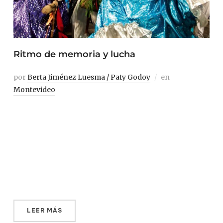
Ritmo de memoria y lucha
por
Berta Jiménez Luesma / Paty Godoy
en
Montevideo
El candombe es la música afro-uruguaya por excelencia,
surgida en la época colonial en las zonas montevideanas
en las que vivían los negros esclavizados: Barrio Sur y
Palermo. En sus orígenes, las comparsas de candombe
estaban formadas solo por tamboriles —una cuerda de
tambores—, pero con el paso de los […]
LEER MÁS