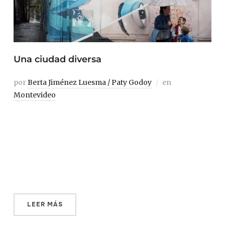
Una ciudad diversa
por
Berta Jiménez Luesma / Paty Godoy
en
Montevideo
Un día más, Gerardo Palabés se dirige hacia el barrio
Cordón, a unos 40 minutos de la Ciudad Vieja. Baja por
Arenal Grande y tuerce la esquina al llegar a Cerro
Largo. Ahí está su negocio, Caín, el primer boliche gay
que abrió en la ciudad, y que todavía hoy […]
LEER MÁS