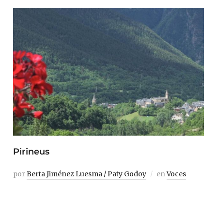
Pirineus
por
Berta Jiménez Luesma / Paty Godoy
en
Voces
Vielha tiene algo diferente. Parece que las casas, su peso,
la gravedad, han ido hundiendo poco a poco el terreno,