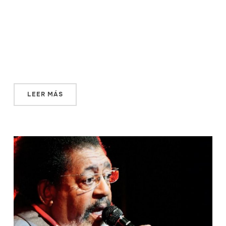
Un día más, Gerardo Palabés se dirige hacia el barrio
Cordón, a unos 40 minutos de la Ciudad Vieja. Baja por
Arenal Grande y tuerce la esquina al llegar a Cerro
Largo. Ahí está su negocio, Caín, el primer boliche gay
que abrió en la ciudad, y que todavía hoy […]
LEER MÁS