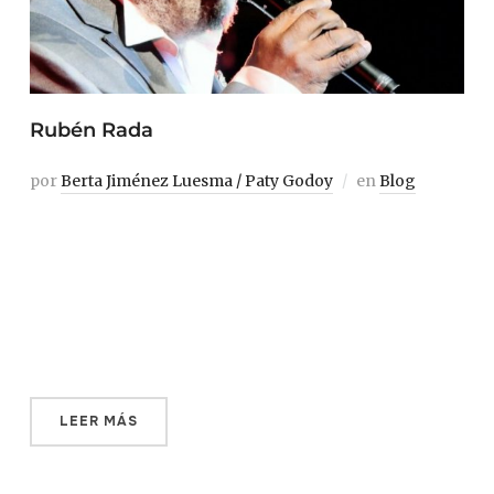
Rubén Rada
por
Berta Jiménez Luesma / Paty Godoy
en
Blog
Apoyado en el marco de la puerta de su pequeño estudio
de música, próximo a la Ciudad Vieja, en el centro de
Montevideo, Rubén Rada nos recibe agitando el brazo.
Pasan apenas unos segundos —ni siquiera llega a pisar
la calle, está con un pie dentro y el otro fuera— […]
LEER MÁS